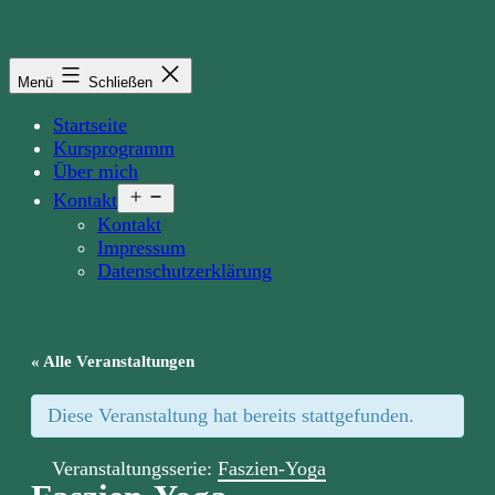
Zum
Inhalt
springen
Menü
Schließen
Startseite
Kursprogramm
Über mich
Menü
Kontakt
öffnen
Kontakt
Impressum
Datenschutzerklärung
« Alle Veranstaltungen
Diese Veranstaltung hat bereits stattgefunden.
Veranstaltungsserie:
Faszien-Yoga