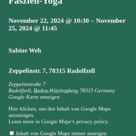
Faszien-Yoga
November 22, 2024
@
10:30
–
November
25, 2024
@
11:45
Sabine Weh
Zeppelinstr. 7, 78315 Radolfzell
Zeppelinstraße 7
Radolfzell
,
Baden-Württemberg
78315
Germany
Google Karte anzeigen
„Iframe
Hier klicken, um den Inhalt von Google Maps
von
anzuzeigen.
Google
Learn more in
Google Maps’s privacy policy
.
Maps,
der
die
Inhalt von Google Maps immer anzeigen
Adresse