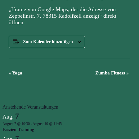
von
Zeppelinstr.
„Iframe von Google Maps, der die Adresse von
7,
Zeppelinstr. 7, 78315 Radolfzell anzeigt“ direkt
78315
öffnen
Radolfzell
anzeigt“
von
Google
Maps
Zum Kalender hinzufügen
anzeigen
Veranstaltung
«
Yoga
Zumba Fitness
»
Navigation
Anstehende Veranstaltungen
7
Aug.
August 7 @ 10:30
-
August 10 @ 11:45
Faszien-Training
7