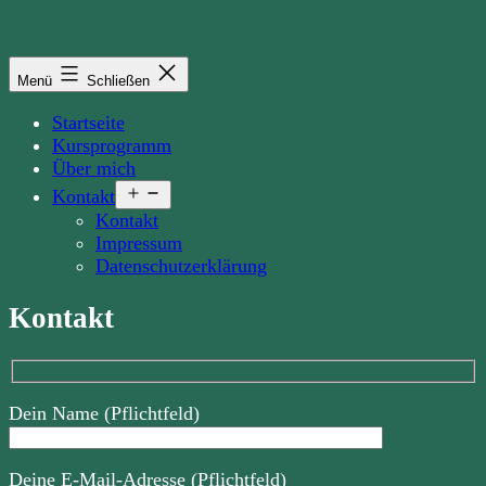
Zum
Inhalt
springen
Menü
Schließen
Startseite
Kursprogramm
Über mich
Menü
Kontakt
öffnen
Kontakt
Impressum
Datenschutzerklärung
Kontakt
Dein Name (Pflichtfeld)
Deine E-Mail-Adresse (Pflichtfeld)