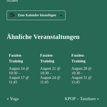
öffnen
o
o
g
l
e
Zum Kalender hinzufügen
M
a
p
s
,
Ähnliche Veranstaltungen
d
e
r
d
i
e
Faszien-
Faszien-
Faszien-
A
Training
Training
Training
d
r
e
August 14 @
August 21 @
August 28 @
s
10:30
–
10:30
–
10:30
–
s
August 17 @
August 24 @
August 31 @
e
11:45
11:45
11:45
v
o
n
Z
e
Veranstaltung
«
Yoga
KPOP – Tanzkurs
»
p
Navigation
p