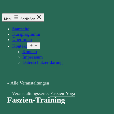
Zum
Inhalt
springen
Menü
Schließen
Startseite
Kursprogramm
Über mich
Menü
Kontakt
öffnen
Kontakt
Impressum
Datenschutzerklärung
« Alle Veranstaltungen
Veranstaltungsserie:
Faszien-Yoga
Faszien-Training