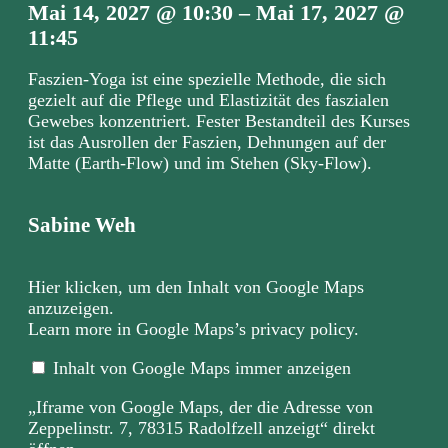
Mai 14, 2027
@
10:30
–
Mai 17, 2027
@
11:45
Faszien-Yoga ist eine spezielle Methode, die sich
gezielt auf die Pflege und Elastizität des faszialen
Gewebes konzentriert. Fester Bestandteil des Kurses
ist das Ausrollen der Faszien, Dehnungen auf der
Matte (Earth-Flow) und im Stehen (Sky-Flow).
Sabine Weh
„
Hier klicken, um den Inhalt von Google Maps
I
anzuzeigen.
f
Learn more in
Google Maps’s privacy policy
.
r
a
m
Inhalt von Google Maps immer anzeigen
e
v
o
„Iframe von Google Maps, der die Adresse von
n
Zeppelinstr. 7, 78315 Radolfzell anzeigt“ direkt
G