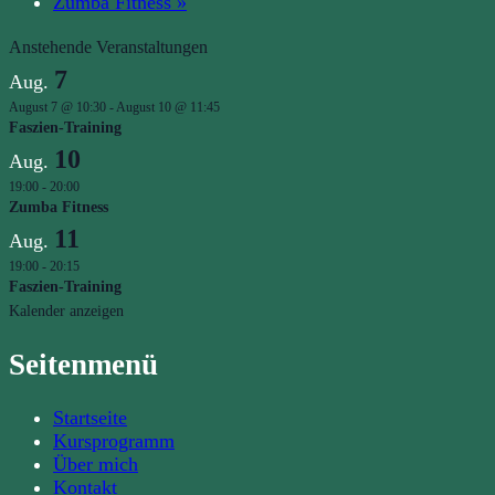
Zumba Fitness
»
Anstehende Veranstaltungen
7
Aug.
August 7 @ 10:30
-
August 10 @ 11:45
Faszien-Training
10
Aug.
19:00
-
20:00
Zumba Fitness
11
Aug.
19:00
-
20:15
Faszien-Training
Kalender anzeigen
Seitenmenü
Startseite
Kursprogramm
Über mich
Kontakt