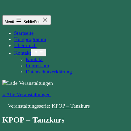
Zum
Inhalt
springen
Menü
Schließen
Startseite
Kursprogramm
Über mich
Menü
Kontakt
öffnen
Kontakt
Impressum
Datenschutzerklärung
« Alle Veranstaltungen
Veranstaltungsserie:
KPOP – Tanzkurs
KPOP – Tanzkurs