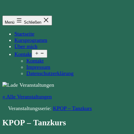
Zum
Inhalt
springen
Menü
Schließen
Startseite
Kursprogramm
Über mich
Menü
Kontakt
öffnen
Kontakt
Impressum
Datenschutzerklärung
« Alle Veranstaltungen
Veranstaltungsserie:
KPOP – Tanzkurs
KPOP – Tanzkurs