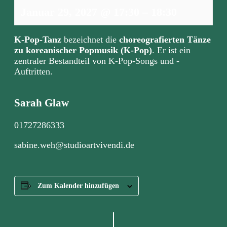
Januar 29, 2027
@
17:30
–
18:30
K-Pop-Tanz
bezeichnet die
choreografierten Tänze
zu koreanischer Popmusik (K-Pop)
. Er ist ein
zentraler Bestandteil von K-Pop-Songs und -
Auftritten.
Sarah Glaw
01727286333
sabine.weh@studioartvivendi.de
Zum Kalender hinzufügen