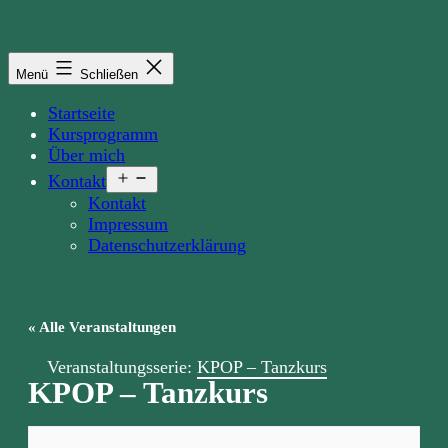
Zum
Inhalt
springen
Menü
Schließen
Startseite
Kursprogramm
Über mich
Menü
Kontakt
öffnen
Kontakt
Impressum
Datenschutzerklärung
« Alle Veranstaltungen
Veranstaltungsserie:
KPOP – Tanzkurs
KPOP – Tanzkurs