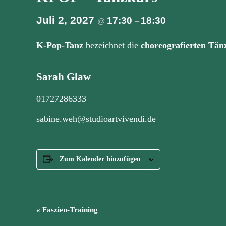
Juli 2, 2027
17:30
18:30
@
–
K-Pop-Tanz
bezeichnet die
choreografierten Tän
Sarah Glaw
01727286333
sabine.weh@studioartvivendi.de
Zum Kalender hinzufügen
Veranstaltung
«
Faszien-Training
Navigation