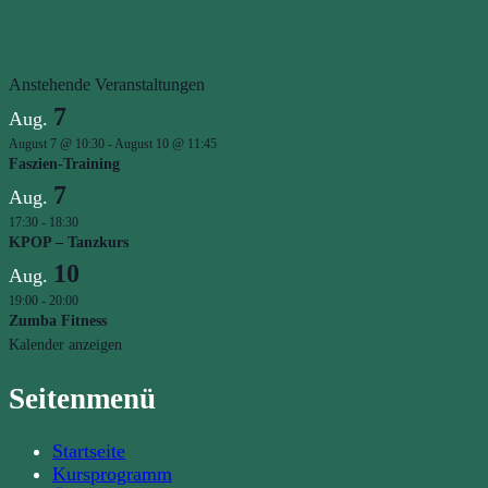
Anstehende Veranstaltungen
7
Aug.
August 7 @ 10:30
-
August 10 @ 11:45
Faszien-Training
7
Aug.
17:30
-
18:30
KPOP – Tanzkurs
10
Aug.
19:00
-
20:00
Zumba Fitness
Kalender anzeigen
Seitenmenü
Startseite
Kursprogramm