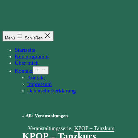
Zum
Inhalt
springen
Menü
Schließen
Startseite
Kursprogramm
Über mich
Menü
Kontakt
öffnen
Kontakt
Impressum
Datenschutzerklärung
« Alle Veranstaltungen
Veranstaltungsserie:
KPOP – Tanzkurs
KPOP – Tanzkurs