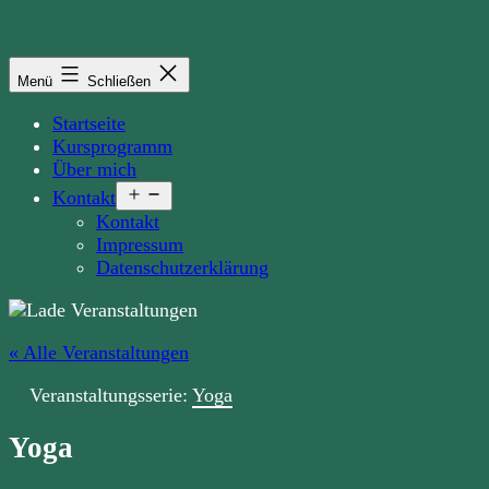
Zum
Inhalt
springen
Menü
Schließen
Startseite
Kursprogramm
Über mich
Menü
Kontakt
öffnen
Kontakt
Impressum
Datenschutzerklärung
« Alle Veranstaltungen
Veranstaltungsserie:
Yoga
Yoga