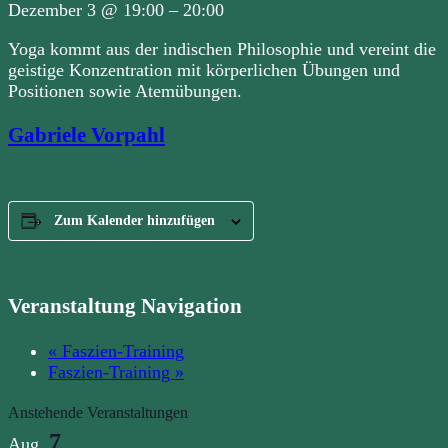
Dezember 3
@
19:00
–
20:00
Yoga kommt aus der indischen Philosophie und vereint die
geistige Konzentration mit körperlichen Übungen und
Positionen sowie Atemübungen.
Gabriele Vorpahl
Zum Kalender hinzufügen
Veranstaltung Navigation
«
Faszien-Training
Faszien-Training
»
Anstehende Veranstaltungen
7
Aug.