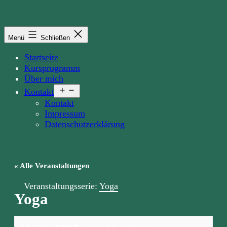
Zum
Inhalt
springen
Menü
Schließen
Startseite
Kursprogramm
Über mich
Menü
Kontakt
öffnen
Kontakt
Impressum
Datenschutzerklärung
« Alle Veranstaltungen
Veranstaltungsserie:
Yoga
Yoga