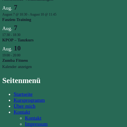
7
Aug.
August 7 @ 10:30
-
August 10 @ 11:45
Faszien-Training
7
Aug.
17:30
-
18:30
KPOP – Tanzkurs
10
Aug.
19:00
-
20:00
Zumba Fitness
Kalender anzeigen
Seitenmenü
Startseite
Kursprogramm
Über mich
Kontakt
Kontakt
Impressum