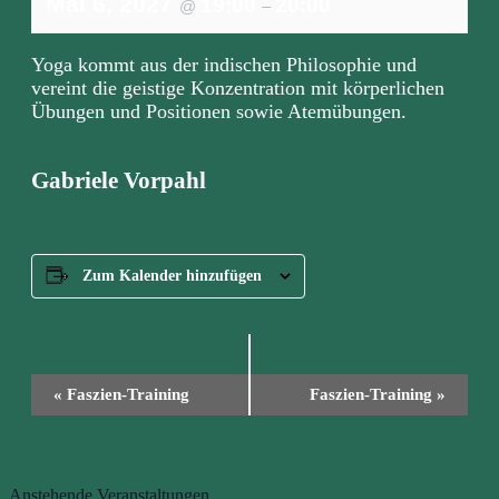
Mai 6, 2027
19:00
20:00
@
–
Yoga kommt aus der indischen Philosophie und
vereint die geistige Konzentration mit körperlichen
Übungen und Positionen sowie Atemübungen.
Gabriele Vorpahl
Zum Kalender hinzufügen
Veranstaltung
«
Faszien-Training
Faszien-Training
»
Navigation
Anstehende Veranstaltungen