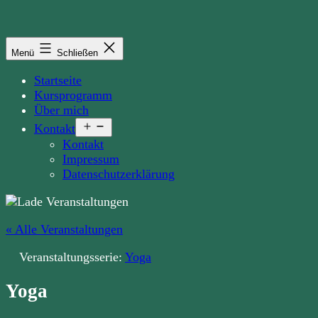
Zum
Inhalt
springen
Menü
Schließen
Startseite
Kursprogramm
Über mich
Menü
Kontakt
öffnen
Kontakt
Impressum
Datenschutzerklärung
« Alle Veranstaltungen
Veranstaltungsserie:
Yoga
Yoga