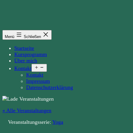
Zum
Inhalt
springen
Menü
Schließen
Startseite
Kursprogramm
Über mich
Menü
Kontakt
öffnen
Kontakt
Impressum
Datenschutzerklärung
« Alle Veranstaltungen
Veranstaltungsserie:
Yoga