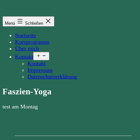
Zum
Inhalt
springen
Menü
Schließen
Startseite
Kursprogramm
Über mich
Menü
Kontakt
öffnen
Kontakt
Impressum
Datenschutzerklärung
Faszien-Yoga
test am Montag
Veranstaltungen