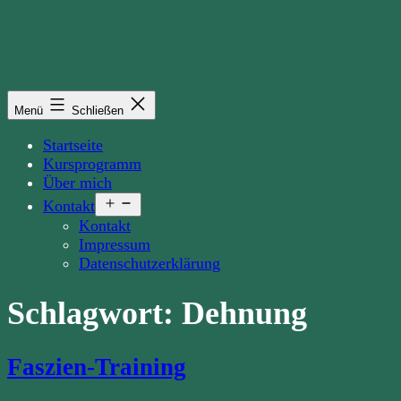
Zum
Inhalt
springen
Menü
Schließen
Startseite
Kursprogramm
Über mich
Menü
Kontakt
öffnen
Kontakt
Impressum
Datenschutzerklärung
Schlagwort:
Dehnung
Faszien-Training