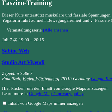
Faszien-Training
Dieser Kurs unterstützt muskuläre und fasziale Spannungen 
Yogaform führt zu mehr Bewegungsfreiheit und… Faszien-Y
Veranstaltungsserie
(Alle ansehen)
Juli 7
@
19:00
–
20:15
Sabine Weh
Studio Art Vivendi
Zeppelinstraße 7
Radolfzell
,
Baden-Württemberg
78315
Germany
Google Kar
„Iframe
Hier klicken, um den Inhalt von Google Maps anzuzeigen.
von
Learn more in
Google Maps’s privacy policy
.
Google
Maps,
der
Inhalt von Google Maps immer anzeigen
die
Adresse