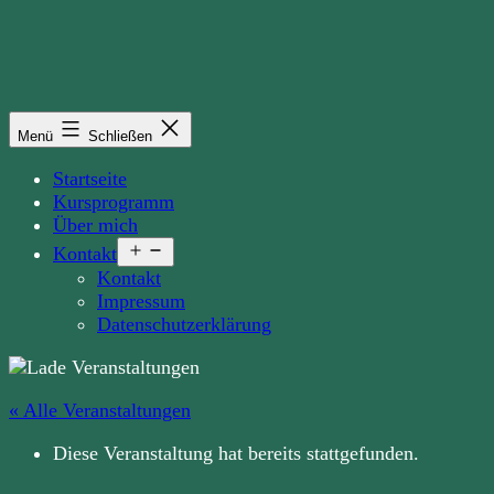
Zum
Inhalt
springen
Menü
Schließen
Startseite
Kursprogramm
Über mich
Menü
Kontakt
öffnen
Kontakt
Impressum
Datenschutzerklärung
« Alle Veranstaltungen
Diese Veranstaltung hat bereits stattgefunden.