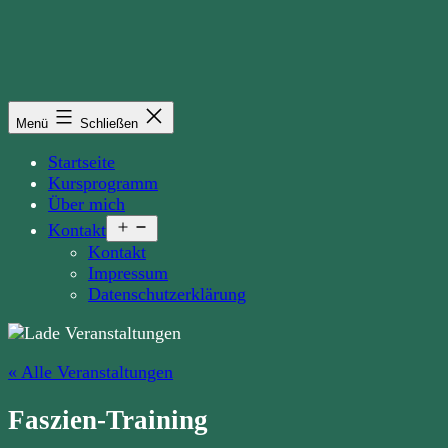
Zum
Inhalt
springen
Menü
Schließen
Startseite
Kursprogramm
Über mich
Menü
Kontakt
öffnen
Kontakt
Impressum
Datenschutzerklärung
« Alle Veranstaltungen
Faszien-Training