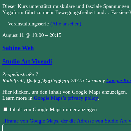
Dieser Kurs unterstützt muskuläre und fasziale Spannungen 
Yogaform führt zu mehr Bewegungsfreiheit und… Faszien-Y
Veranstaltungsserie
(Alle ansehen)
August 11
@
19:00
–
20:15
Sabine Weh
Studio Art Vivendi
Zeppelinstraße 7
Radolfzell
,
Baden-Württemberg
78315
Germany
Google Kar
„Iframe
Hier klicken, um den Inhalt von Google Maps anzuzeigen.
von
Learn more in
Google Maps’s privacy policy
.
Google
Maps,
der
Inhalt von Google Maps immer anzeigen
die
Adresse
„Iframe von Google Maps, der die Adresse von Studio Art Vi
von
Studio
Art