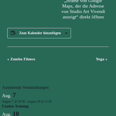
„Iframe von Google
Maps
Maps, der die Adresse
anzeigen
von Studio Art Vivendi
anzeigt“ direkt öffnen
Zum Kalender hinzufügen
Veranstaltung
«
Zumba Fitness
Yoga
»
Navigation
Anstehende Veranstaltungen
7
Aug.
August 7 @ 10:30
-
August 10 @ 11:45
Faszien-Training
10
Aug.