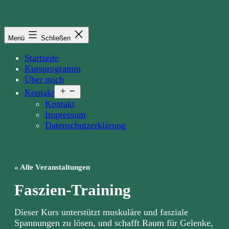
Zum
Inhalt
springen
Menü
Schließen
Startseite
Kursprogramm
Über mich
Menü
Kontakt
öffnen
Kontakt
Impressum
Datenschutzerklärung
« Alle Veranstaltungen
Faszien-Training
Dieser Kurs unterstützt muskuläre und fasziale
Spannungen zu lösen, und schafft Raum für Gelenke,