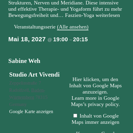
Strukturen, Nerven und Meridiane. Diese intensive
und effektive Therapie- und Yogaform führt zu mehr
Bewegungsfreiheit und… Faszien-Yoga weiterlesen
Veranstaltungsserie
(Alle ansehen)
Mai 18, 2027
19:00
20:15
@
–
Sabine Weh
„Iframe
Studio Art Vivendi
von
Hier klicken, um den
Google
Zeppelinstraße 7
Inhalt von Google Maps
Maps,
Radolfzell
,
Baden-
der
anzuzeigen.
die
Württemberg
78315
Learn more in
Google
Adresse
Maps’s privacy policy
.
Germany
von
Studio
Google Karte anzeigen
Art
Inhalt von Google
Vivendi
Maps immer anzeigen
anzeigt“
von
Google