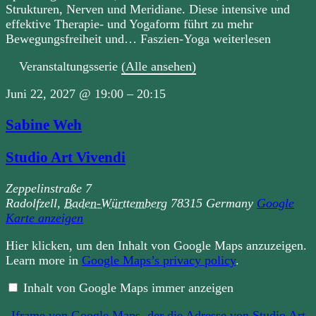
Strukturen, Nerven und Meridiane. Diese intensive und
effektive Therapie- und Yogaform führt zu mehr
Bewegungsfreiheit und… Faszien-Yoga weiterlesen
Veranstaltungsserie
(Alle ansehen)
Juni 22, 2027
@
19:00
–
20:15
Sabine Weh
Studio Art Vivendi
Zeppelinstraße 7
Radolfzell
,
Baden-Württemberg
78315
Germany
Google
Karte anzeigen
„Iframe
Hier klicken, um den Inhalt von Google Maps anzuzeigen.
von
Learn more in
Google Maps’s privacy policy
.
Google
Maps,
der
Inhalt von Google Maps immer anzeigen
die
Adresse
„Iframe von Google Maps, der die Adresse von Studio Art