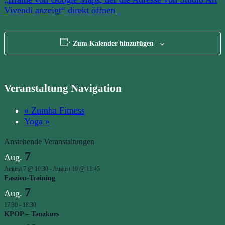
von
Studio
Vivendi anzeigt“ direkt öffnen
Art
Vivendi
anzeigt“
von
Zum Kalender hinzufügen
Google
Maps
anzeigen
Veranstaltung Navigation
«
Zumba Fitness
Yoga
»
Anstehende Veranstaltungen
7
Aug.
August 7 @ 10:30
-
August 10 @ 11:45
Faszien-Training
7
Aug.
17:30
-
18:30
KPOP – Tanzkurs