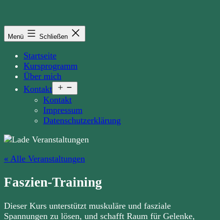
Zum
Inhalt
springen
Menü
Schließen
Startseite
Kursprogramm
Über mich
Menü
Kontakt
öffnen
Kontakt
Impressum
Datenschutzerklärung
« Alle Veranstaltungen
Faszien-Training
Dieser Kurs unterstützt muskuläre und fasziale
Spannungen zu lösen, und schafft Raum für Gelenke,