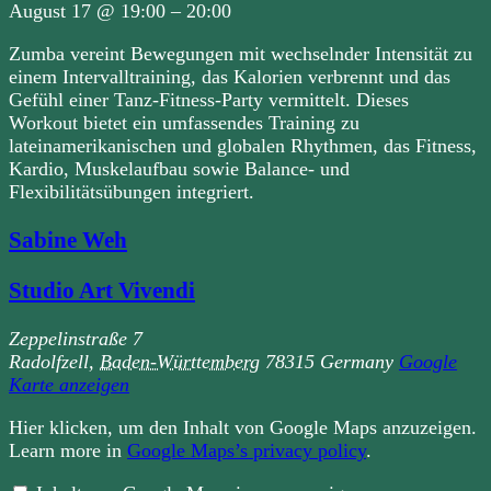
August 17
@
19:00
–
20:00
Zumba vereint Bewegungen mit wechselnder Intensität zu
einem Intervalltraining, das Kalorien verbrennt und das
Gefühl einer Tanz-Fitness-Party vermittelt. Dieses
Workout bietet ein umfassendes Training zu
lateinamerikanischen und globalen Rhythmen, das Fitness,
Kardio, Muskelaufbau sowie Balance- und
Flexibilitätsübungen integriert.
Sabine Weh
Studio Art Vivendi
Zeppelinstraße 7
Radolfzell
,
Baden-Württemberg
78315
Germany
Google
Karte anzeigen
„Iframe
Hier klicken, um den Inhalt von Google Maps anzuzeigen.
von
Learn more in
Google Maps’s privacy policy
.
Google
Maps,
der