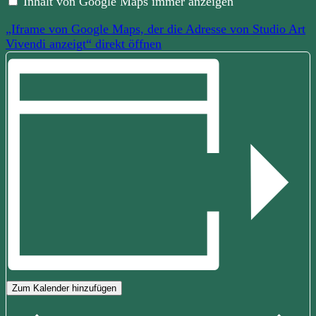
Inhalt von Google Maps immer anzeigen
die
Adresse
„Iframe von Google Maps, der die Adresse von Studio Art
von
Studio
Vivendi anzeigt“ direkt öffnen
Art
Vivendi
anzeigt“
von
Google
Maps
anzeigen
Zum Kalender hinzufügen