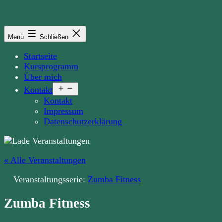
Zum
Inhalt
springen
Menü
Schließen
Startseite
Kursprogramm
Über mich
Menü
Kontakt
öffnen
Kontakt
Impressum
Datenschutzerklärung
« Alle Veranstaltungen
Veranstaltungsserie:
Zumba Fitness
Zumba Fitness