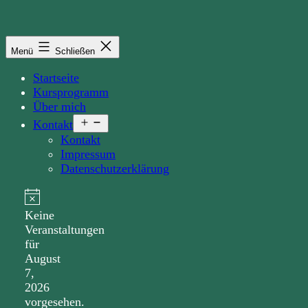
Zum
Inhalt
springen
Menü
Schließen
Startseite
Kursprogramm
Über mich
Menü
Kontakt
öffnen
Kontakt
Impressum
Datenschutzerklärung
Veranstaltungen
Notice
Keine
for
Veranstaltungen
August
für
August
7,
7,
2026
2026
vorgesehen.