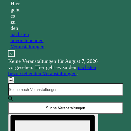
Hier
geht
es
zu
den
nächsten
bevorstehenden
Veranstaltungen
.
Notice
Keine Veranstaltungen für August 7, 2026
vorgesehen. Hier geht es zu den
nächsten
bevorstehenden Veranstaltungen
.
Veranstaltungen
Suche
Bitte
Suche
Schlüsselwort
und
eingeben.
Suche
Ansichten,
Suche Veranstaltungen
nach
Navigation
Veranstaltungen
Veranstaltung
Schlüsselwort.
Ansichten-