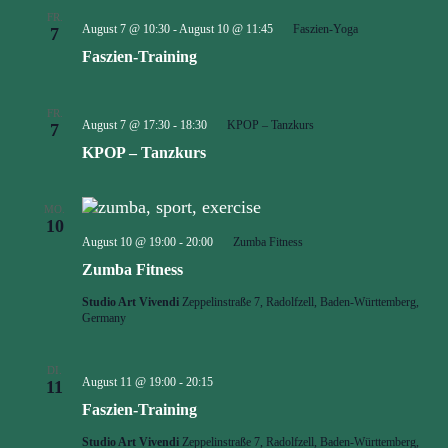
Ansicht
FR.
August 7 @ 10:30
-
August 10 @ 11:45
Faszien-Yoga
7
Navigat
Faszien-Training
FR.
August 7 @ 17:30
-
18:30
KPOP – Tanzkurs
7
KPOP – Tanzkurs
MO.
10
August 10 @ 19:00
-
20:00
Zumba Fitness
Zumba Fitness
Studio Art Vivendi
Zeppelinstraße 7, Radolfzell, Baden-Württemberg,
Germany
DI.
Faszien-
August 11 @ 19:00
-
20:15
11
Yoga
Faszien-Training
Studio Art Vivendi
Zeppelinstraße 7, Radolfzell, Baden-Württemberg,