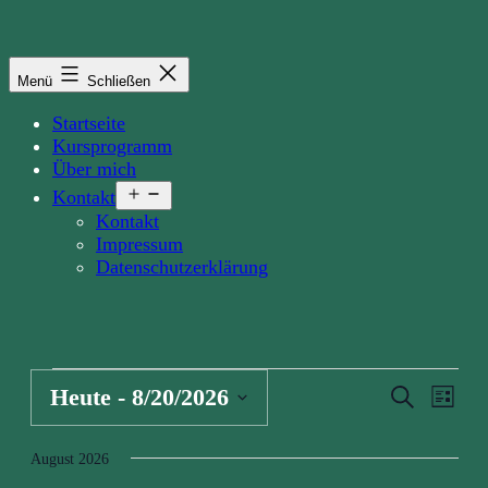
Zum
Inhalt
springen
Menü
Schließen
Startseite
Kursprogramm
Über mich
Menü
Kontakt
öffnen
Kontakt
Impressum
Datenschutzerklärung
Veranstaltungen
Veranst
Vera
Heute
 - 
8/20/2026
Suche
Liste
Ansi
Suche
Datum
Navi
wählen.
und
August 2026