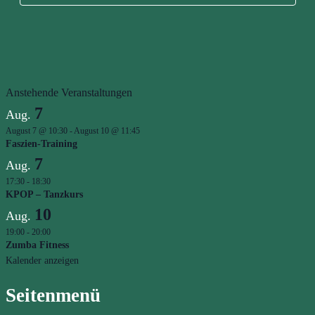
Anstehende Veranstaltungen
7
Aug.
August 7 @ 10:30
-
August 10 @ 11:45
Faszien-Training
7
Aug.
17:30
-
18:30
KPOP – Tanzkurs
10
Aug.
19:00
-
20:00
Zumba Fitness
Kalender anzeigen
Seitenmenü